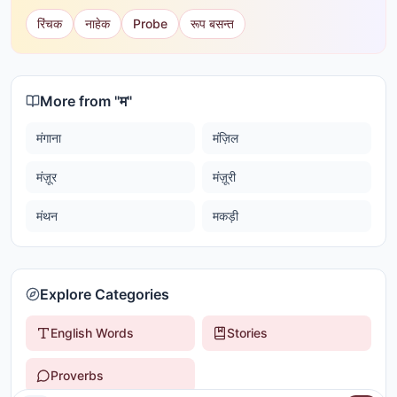
रिंचक
नाहेक
Probe
रूप बसन्त
More from "
म
"
मंगाना
मंज़िल
मंज़ूर
मंज़ूरी
मंथन
मकड़ी
Explore Categories
English Words
Stories
Proverbs