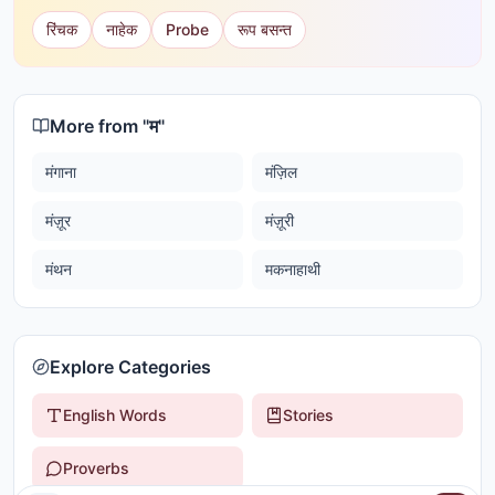
रिंचक
नाहेक
Probe
रूप बसन्त
More from "
म
"
मंगाना
मंज़िल
मंज़ूर
मंज़ूरी
मंथन
मकनाहाथी
Explore Categories
English Words
Stories
Proverbs