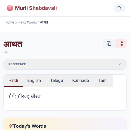
Murli Shabdavali
Home
Hindi Words
आथत
आथत
NA
REFERENCE
Hindi
English
Telugu
Kannada
Tamil
धैर्य; धीरज; धीरता
Today's Words