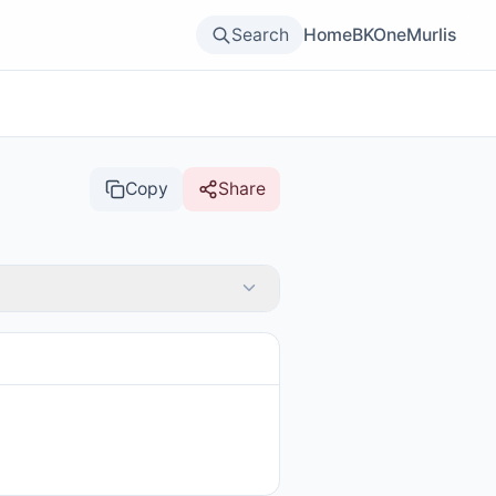
Search
Home
BKOne
Murlis
Copy
Share