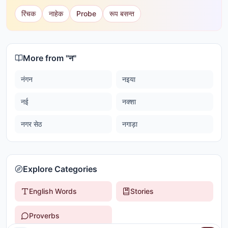
रिंचक
नाहेक
Probe
रूप बसन्त
More from "
न
"
नंगन
नइया
नई
नक्शा
नगर सेठ
नगाड़ा
Explore Categories
English Words
Stories
Proverbs