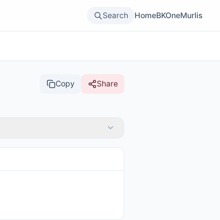
Search
Home
BKOne
Murlis
Copy
Share