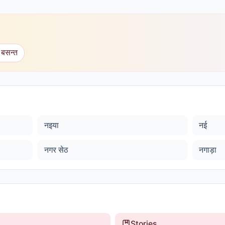
 बसन्त
नइया
नई
नगर सेठ
नगाड़ा
Stories