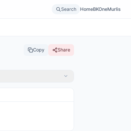
Search
Home
BKOne
Murlis
Copy
Share