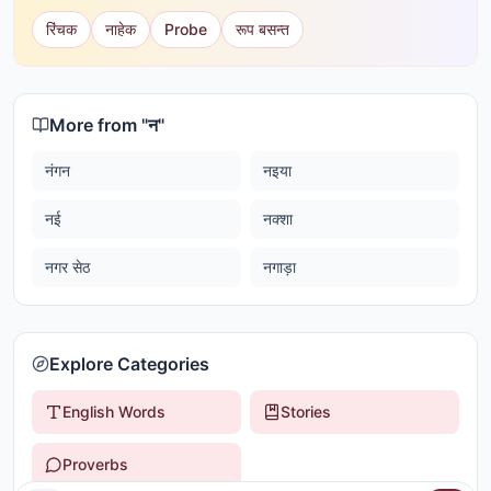
रिंचक
नाहेक
Probe
रूप बसन्त
More from "
न
"
नंगन
नइया
नई
नक्शा
नगर सेठ
नगाड़ा
Explore Categories
English Words
Stories
Proverbs