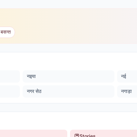
 बसन्त
नइया
नई
नगर सेठ
नगाड़ा
Stories