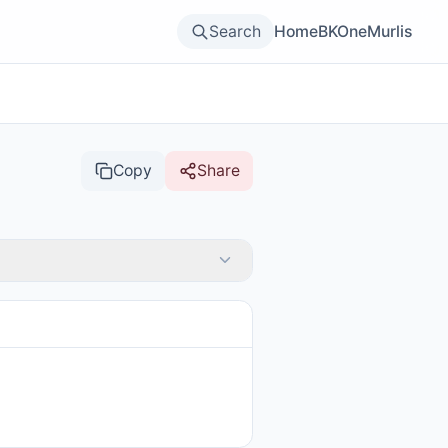
Search
Home
BKOne
Murlis
Copy
Share