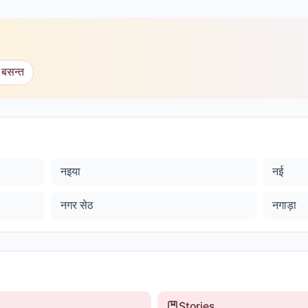
 बसन्त
नइया
नई
नगर सेठ
नगाड़ा
Stories