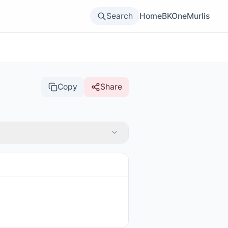
Search
Home
BKOne
Murlis
Copy
Share