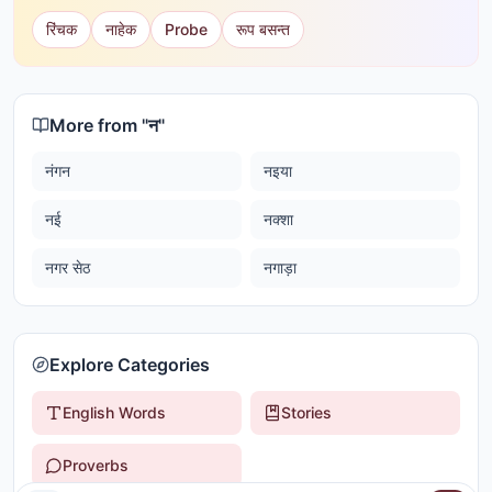
रिंचक
नाहेक
Probe
रूप बसन्त
More from "
न
"
नंगन
नइया
नई
नक्शा
नगर सेठ
नगाड़ा
Explore Categories
English Words
Stories
Proverbs