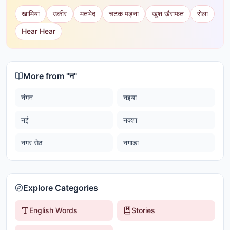
खामियां
उकीर
मतभेद
चटक पड़ना
खुश ख़ैराफत
रोला
Hear Hear
More from "
न
"
नंगन
नइया
नई
नक्शा
नगर सेठ
नगाड़ा
Explore Categories
English Words
Stories