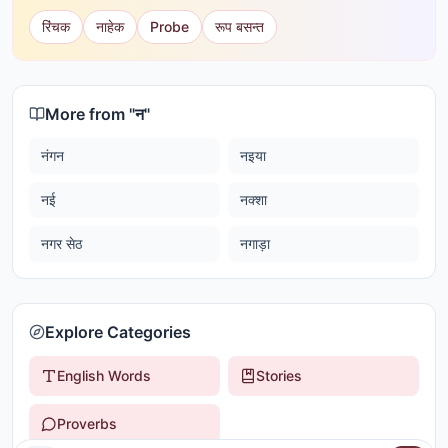
रिंचक
नाहेक
Probe
रूप बसन्त
More from "
न
"
नंगन
नइया
नई
नक्शा
नगर सेठ
नगाड़ा
Explore Categories
English Words
Stories
Proverbs