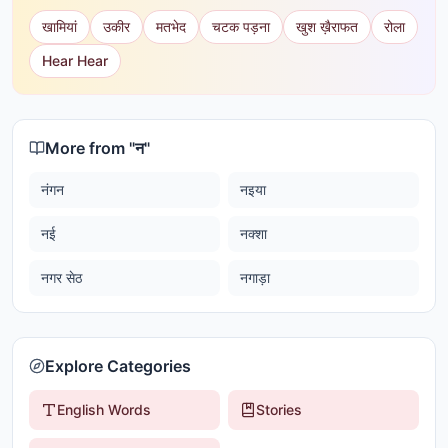
खामियां
उकीर
मतभेद
चटक पड़ना
खुश ख़ैराफत
रोला
Hear Hear
More from "
न
"
नंगन
नइया
नई
नक्शा
नगर सेठ
नगाड़ा
Explore Categories
English Words
Stories