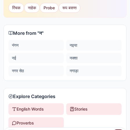
रिंचक
नाहेक
Probe
रूप बसन्त
More from "
न
"
नंगन
नइया
नई
नक्शा
नगर सेठ
नगाड़ा
Explore Categories
English Words
Stories
Proverbs