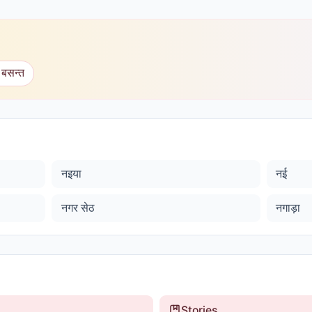
 बसन्त
नइया
नई
नगर सेठ
नगाड़ा
Stories