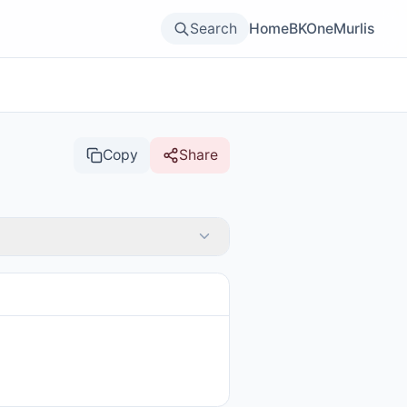
Search
Home
BKOne
Murlis
Copy
Share