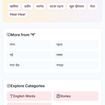
खामियां
उकीर
मतभेद
चटक पड़ना
खुश ख़ैराफत
रोला
Hear Hear
More from "
न
"
नंगन
नइया
नई
नक्शा
नगर सेठ
नगाड़ा
Explore Categories
English Words
Stories