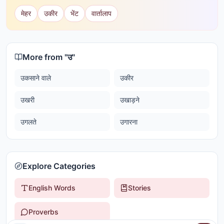
मेहर
उकीर
भेंट
वार्तालाप
More from "
उ
"
उकसाने वाले
उकीर
उखरी
उखाड़ने
उगलते
उगारना
Explore Categories
English Words
Stories
Proverbs