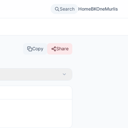
Search
Home
BKOne
Murlis
Copy
Share