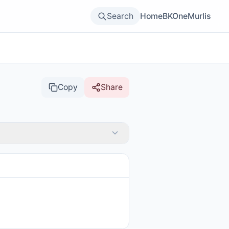
Search
Home
BKOne
Murlis
Copy
Share