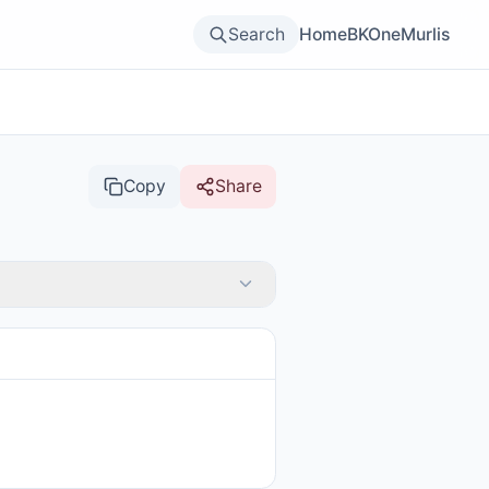
Search
Home
BKOne
Murlis
Copy
Share