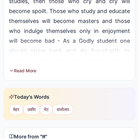
studies, then those who cry and cry will
become spoilt. Those who study and educate
themselves will become masters and those
who indulge themselves only in enjoyment
will become bad - As a Godly student one
should strive hard and do Purusharth to
reach the goal. But if neglects Godly study, he
will be fit for nothing
Read More
Today's Words
मेहर
उकीर
भेंट
वार्तालाप
More from "
ल
"