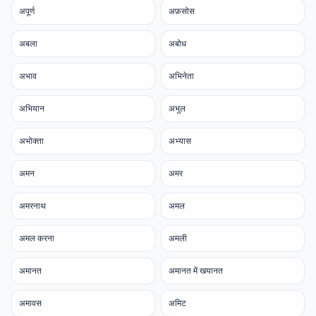
अपूर्ण
अफ़सोस
अबला
अबोध
अभाव
अभिनेता
अभियान
अभुल
अभोक्ता
अभ्यास
अमन
अमर
अमरनाथ
अमल
अमल करना
अमली
अमानत
अमानत में खयानत
अमावस
अमिट