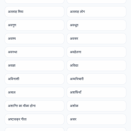
अल्लाह मिया
अल्लाह लोग
अवगुण
अवधूत
अवश्य
अवसर
अवस्था
अवहेलना
अवज्ञा
अविद्या
अविनाशी
अव्यभिचारी
अव्वल
अशर्फियाँ
अशान्ति का मौका होना
अशोक
अष्टावक्र गीता
असर