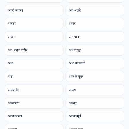
अंगूरी लगाना
अंगे अखरे
अंचली
अंजन
अंजान
अंत पाना
अंतःवाहक शरीर
अंध श्रद्धा
अंधा
अंधों की लाठी
अंश
अक के फूल
अकलमंद
अकर्म
अकल्याण
अकाल
अकालतख्त
अकालमूर्त