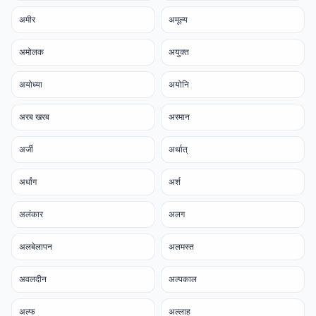
अमीर
अमूल्य
अमोलक
अयुक्त
अयोध्या
अयोनि
अरब खरब
अरमान
अर्जी
अर्थात्
अर्धांग
अर्श
अलंकार
अलग
अलबेलापन
अलमस्त
अवलदीन
अल्पकाल
अल्फ
अल्लाह