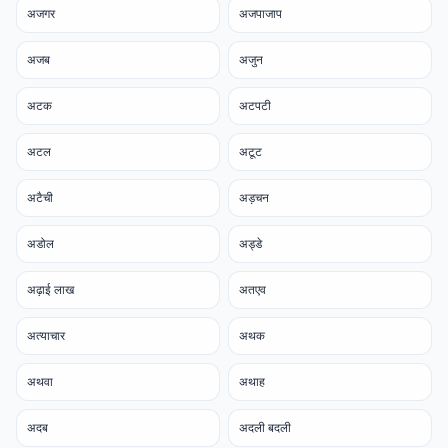
अजगर
अजपाजाप
अजब
अजुन
अटक
अटपटी
अटल
अटूट
अटैची
अड़चन
अडोल
अड्डे
अढ़ाई लाख
अतएव
अत्याचार
अथक
अथवा
अथाह
अदब
अदली बदली