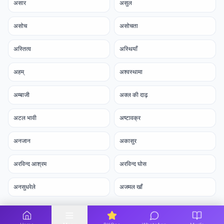
असार
असुल
असोच
असोचता
अस्तित्व
अस्थियाँ
अहम्
अश्वस्थामा
अम्बाजी
अक्ल की दाढ़
अटल भावी
अष्टावक्र
अनजान
अकासुर
अरविन्द आश्रम
अरविन्द घोस
अनसुधरेले
अजमल खाँ