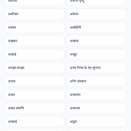
अकाली
अकाले मृत्यु
अकीचार
अकेला
अक्सर
अक्षोहिणी
अख़बार
अखण्ड
अखाड़े
अखुट
अगड़म बगड़म
अगम निगम के भेद सुनाना
अगला
अग्नि संस्कार
अचल
अचलघर
अचल सम्पत्ति
अचानक
अच्छाई
अछूत