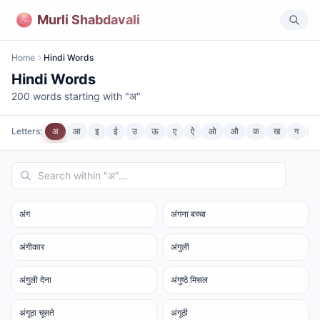
Murli Shabdavali
Home
Hindi Words
Hindi Words
200
words starting with "
अ
"
Letters:
अ
आ
इ
ई
उ
ऊ
ए
ऐ
ओ
औ
क
ख
ग
घ
अंग
अंगना बच्चा
अंगीकार
अंगुली
अंगुली देना
अंगुष्ठे मिसल
अंगूठा चूसते
अंगूठी