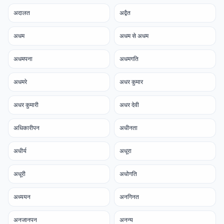
अदालत
अद्वैत
अधम
अधम से अधम
अधमपना
अधमगति
अधमरे
अधर कुमार
अधर कुमारी
अधर देवी
अधिकारीपन
अधीनता
अधीर्य
अधूरा
अधूरी
अधोगति
अध्ययन
अनगिनत
अनजानपन
अनन्य