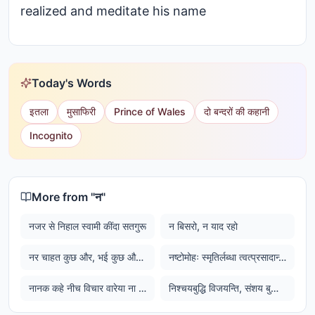
realized and meditate his name
Today's Words
इतला
मुसाफिरी
Prince of Wales
दो बन्दरों की कहानी
Incognito
More from "
न
"
नजर से निहाल स्वामी कींदा सतगुरू
न बिसरो, न याद रहो
नर चाहत कुछ और, भई कुछ और की और
नष्टोमोहः स्मृतिर्लब्धा त्वत्प्रसादान्मयाच्युत। स्थितोस्मि गतसन्देहः करिष्ये वचनं तव।।
नानक कहे नीच विचार वारेया ना जावां एक वार; जो तुध भावे साईं भली कार, तू सदा सलामत निरंकार।
निश्चयबुद्धि विजयन्ति, संशय बुद्धि विनशयन्ति