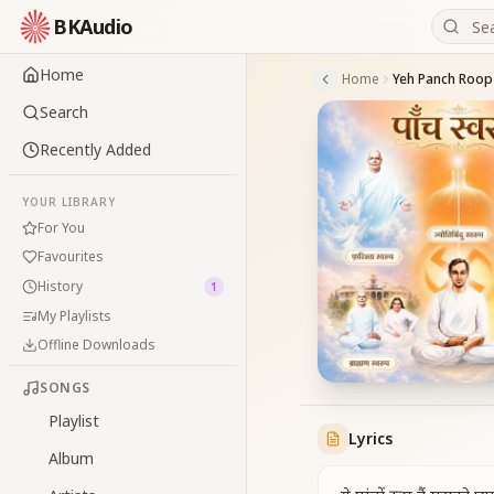
BKAudio
Home
Home
Search
Recently Added
YOUR LIBRARY
For You
Favourites
History
1
My Playlists
Offline Downloads
SONGS
Playlist
Lyrics
Album