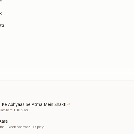
रे
रे
रूप
 Ke Abhyaas Se Atma Mein Shakti
NumaSham
•
1.3K
plays
Kare
ina • Panch Swaroop
•
1.1K
plays