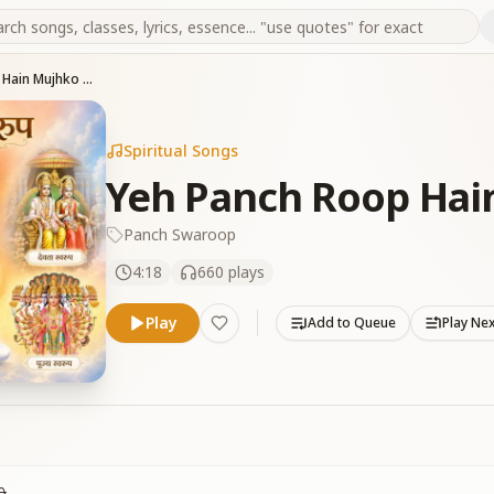
Yeh Panch Roop Hain Mujhko Pyare
Spiritual Songs
Yeh Panch Roop Hai
Panch Swaroop
4:18
660
plays
Play
Add to Queue
Play Ne