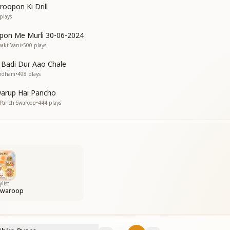
oopon Ki Drill
plays
pon Me Murli 30-06-2024
yakt Vani
•
500
plays
ा
e Badi Dur Aao Chale
amdham
•
498
plays
आई
arup Hai Pancho
• Panch Swaroop
•
444
plays
आई
ी।
ी।
ँ,
ऊँ
ylist
Swaroop
ँ,
ऊँ