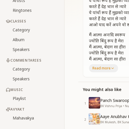
ये पांचों रूप हैं मुझको प्या
Artists
करते हैं देह भान से न्यारे
Ringtones
ये पांचों रूप हैं मुझको प्या
करते हैं देह भान से न्यारे
CLASSES
आओ याद करें अपने वो 
Category
मैं आत्मा अनादि स्वरूप
Album
ज्योति बिंदु रूप है मेरा
मैं आत्मा, बेदाग सा हीरा
Speakers
ज्योति बिंदु रूप है मेरा
मैं आत्मा, बेदाग सा हीरा
COMMENTARIES
सात गुणों से जो भरपूर
Read more
Category
परम धाम का मैं हूँ नूर
परम धाम का मैं हूँ नूर
Speakers
सतयुग का दृश्य है न्यारा
You might also like
MUSIC
मैं देवता, फूलों सा प्यारा
Playlist
सतयुग का दृश्य है न्यारा
Panch Swaroop
1
मैं देवता, फूलों सा प्यारा
BK Vishnu Priya • 
AVYAKT
राजा बनकर राज करूँ
Aaye Anubhav 
देवों के संग, मैं रास करूँ
Mahavakya
2
BK Mukesh, BK Suna
देवों के संग, मैं रास करूँ