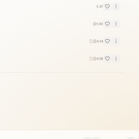
5:47
5:00
4:34
4:58