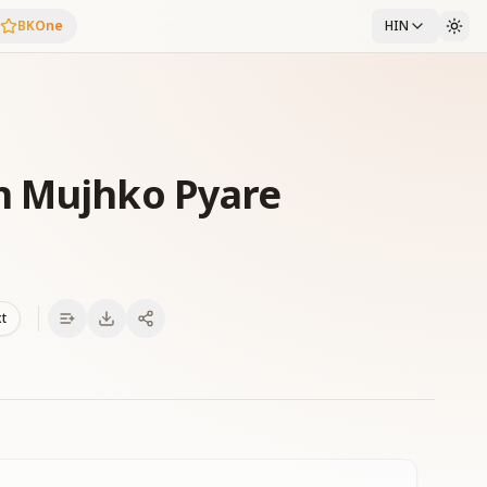
BKOne
HIN
n Mujhko Pyare
xt