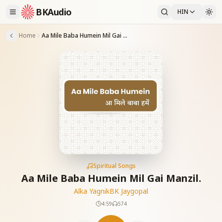
BKAudio
HIN
Home
Aa Mile Baba Humein Mil Gai Manzil.
Spiritual Songs
Aa Mile Baba Humein Mil Gai Manzil.
Alka Yagnik
BK Jaygopal
4:59
574