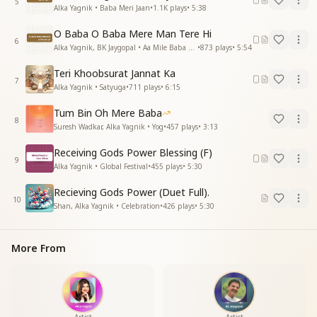
5
अा मिले बाबा हमे मिल गई मंज़िल
Alka Yagnik • Baba Meri Jaan
•
1.1K
plays
•
5:38
अा मिले बाबा हमे मिल गई मंज़िल
O Baba O Baba Mere Man Tere Hi
अा मिले बाबा हमे मिल गई मंज़िल
6
Alka Yagnik, BK Jaygopal • Aa Mile Baba Humein
•
873
plays
•
5:54
अा मिले बाबा हमे मिल गई मंज़िल
—-----------------------------------------
Teri Khoobsurat Jannat Ka
7
Alka Yagnik • Satyuga
•
711
plays
•
6:15
Tum Bin Oh Mere Baba
8
Suresh Wadkar, Alka Yagnik • Yog
•
457
plays
•
3:13
Receiving Gods Power Blessing (F)
9
Alka Yagnik • Global Festival
•
455
plays
•
5:30
Recieving Gods Power (Duet Full).
10
Shan, Alka Yagnik • Celebration
•
426
plays
•
5:30
More From