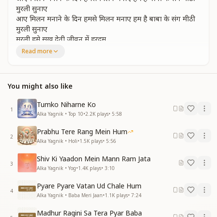
मुरली सुनाए
आए मिलन मनाने के दिन हमसे मिलन मनाए हम है बाबा के संग मीठी
मुरली सुनाए
मुरली हमे सुख देती जीवन में हरदम
मुरली हमे सुख देती जीवन में हरदम
Read more
अा मिले बाबा हमे मिल गई मंज़िल
अा मिले बाबा हमे मिल गई मंज़िल
बाबा के संग हमने तो ऐसी दौलत पाई
You might also like
मंजिल खुद ही चल करके पास हमारे अाई
बाबा के संग हमने तो ऐसी दौलत पाई
Tumko Niharne Ko
मंजिल खुद ही चल करके पास हमारे अाई
1
Alka Yagnik • Top 10
•
2.2K
plays
•
5:58
आनंद मिला इलाही इजहार कैसे करे हम
आनंद मिला इलाही इजहार कैसे करे हम
Prabhu Tere Rang Mein Hum
2
अा मिले बाबा हमे मिल गई मंज़िल
Alka Yagnik • Holi
•
1.5K
plays
•
5:56
अा मिले बाबा हमे मिल गई मंज़िल
Shiv Ki Yaadon Mein Mann Ram Jata
मन झूम झूम कर गाए एक तुझे पाने से
3
Alka Yagnik • Yog
•
1.4K
plays
•
3:10
बहारों के दिन आए द्वार तेरे अानेसे
मन झूम झूम कर गाए एक तुझे पाने से
Pyare Pyare Vatan Ud Chale Hum
बहारों के दिन आए द्वार तेरे अानेसे
4
Alka Yagnik • Baba Meri Jaan
•
1.1K
plays
•
7:24
आकर बाबा देते है प्यार हमे परम
आकर बाबा देते है प्यार हमे परम
Madhur Ragini Sa Tera Pyar Baba