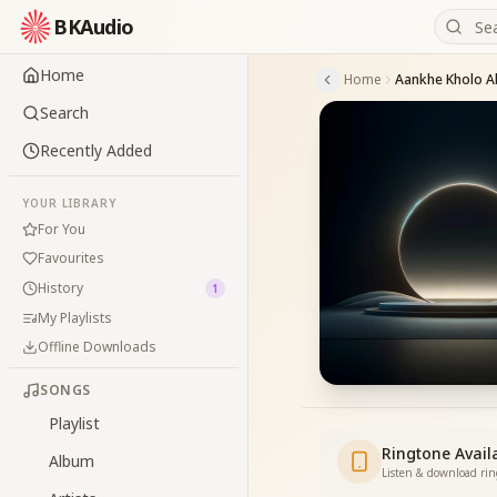
BKAudio
Home
Home
Aankhe Kholo A
Search
Recently Added
YOUR LIBRARY
For You
Favourites
History
1
My Playlists
Offline Downloads
SONGS
Playlist
Ringtone Avail
Album
Listen & download ri