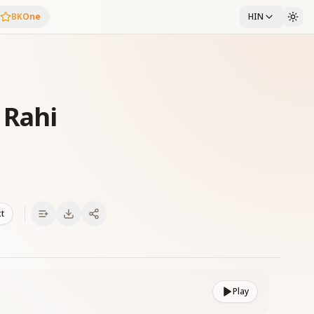
BKOne
HIN
 Rahi
xt
Play