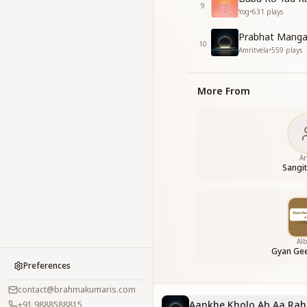
9
Yog
•
631
plays
Prabhat Manga
10
Amritvela
•
559
plays
More From
Ar
Sangi
Al
Gyan Gee
Preferences
contact@brahmakumaris.com
Aankhe Kholo Ab Aa Rah
+91 9888588815