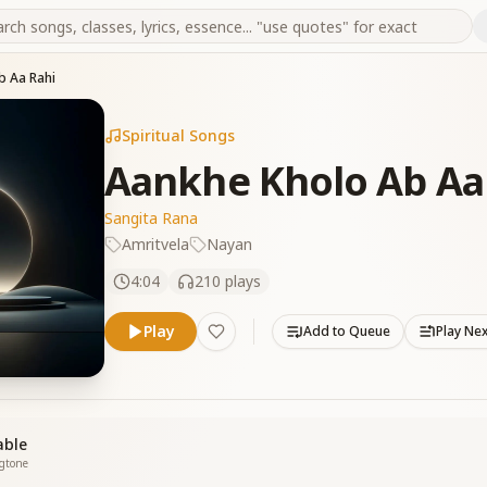
b Aa Rahi
Spiritual Songs
Aankhe Kholo Ab Aa
Sangita Rana
Amritvela
Nayan
4:04
210
plays
Play
Add to Queue
Play Ne
able
ngtone