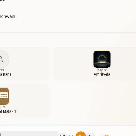
ldhwani
tist
Playlist
ta Rana
Amritvela
bum
t Mala - 1
i