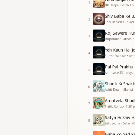
1
अब निंद्रा को त्यागो बीत
BK Deepa • 2026 Coll
आंखे खोलो अब अा रही दे
Shiv Baba Ke 3
आंखे खोलो अब अा रही दे
2
Shiv Baba
•
898
plays
अब निंद्रा को त्यागो बीत
आंखे खोलो अब अा रही
Roj Sawere Hu
—---------------------
3
Rupkumar Rathod • 
Yeh Kaun Hai J
4
Suresh Wadkar • Amri
Pal Pal Prabhu
5
Amritvela
•
331
plays
Shanti Ki Shakt
6
Ashit Desai • Shanti - 
Amritvela Shud
7
Traffic Control
•
1.2K
p
Satya Hi Shiv H
8
Lalit Sodha • Satya
•
7
Baba Ko Yad K