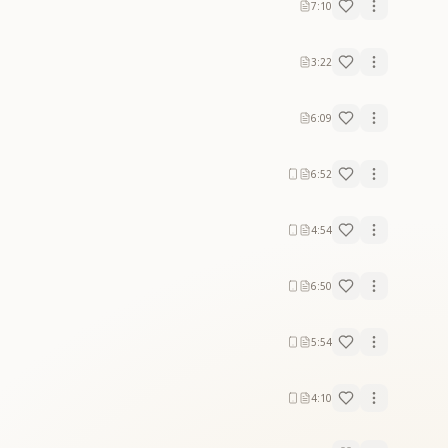
7:10
3:22
6:09
6:52
4:54
6:50
5:54
4:10