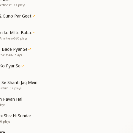
ी कलयुग की रात है
ections
•
1.1K
plays
खो वो नव प्रभात है
2 Guno Par Geet
खो वो नव प्रभात है
ी कलयुग की रात है
m ko Milte Baba
-------------------
Amritvela
•
680
plays
o Bade Pyar Se
tvela
•
402
plays
 Ko Pyar Se
i Se Shanti Jag Mein
शांति
•
1.5K
plays
h Pavan Hai
lays
ai Shiv Hi Sundar
06
plays
are