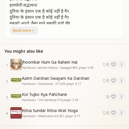
हारमोनी सद्भावना
दुनिया के इंसान एक है कोई नहीं है गैर
दुनिया के इंसान एक है कोई नहीं है गैर
सबको अपने जैसा माने सबकी चाहे खैर
सबको अपने जैसा माने सबकी चाहे खैर
Read more
मिट जाए दुश्मनी जगतसे
मिट जाए दुश्मनी जगतसे
अगर ना हो दुर्भावना
You might also like
मिट जाए दुश्मनी जगतसे
अगर ना हो दुर्भावना
Jhoomkar Hum Ga Rahein Hai
तभी तो होगी सारे विश्व में शांति की स्थापना
1
Hariharan, behrot chetarji • Swaagat
•
465
plays
•
5:09
तभी तो होगी सारे विश्व में शांति की स्थापना
हारमोनी सद्भावना
Aatm Darshan Swayam Ka Darshan
2
हारमोनी सद्भावना
Hariharan • Devotional - 07
•
329
plays
•
4:17
हारमोनी सद्भावना
Koi Tujko Kya Pahchane
हारमोनी सद्भावना
3
Hariharan • Om Sandhya
•
314
plays
•
3:39
घर घर में खुशहाली हो संपन्न हो हर परिवार
Kitna Sundar Kitna Virat Hoga
घर घर में खुशहाली हो संपन्न हो हर परिवार
4
Hariharan • Madhuban-02
•
261
plays
•
4:17
सब अपना कर्तव्य निभाये पाए निजअधिकार
सब अपना कर्तव्य निभाये पाए निजअधिकार