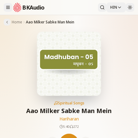
BKAudio
HIN
Home
Aao Milker Sabke Man Mein
Spiritual Songs
Aao Milker Sabke Man Mein
Hariharan
5:40
272