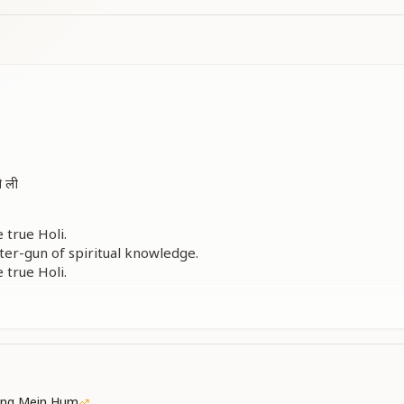
ो ली
 true Holi.
ter-gun of spiritual knowledge.
 true Holi.
kari of divine wisdom.
li.
 to Shiv.
 true Holi.
गाए
ang Mein Hum