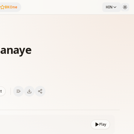
BKOne
HIN
Manaye
xt
Play