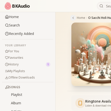
BKAudio
Home
Home
O Sacchi Holi 
Search
Recently Added
YOUR LIBRARY
For You
Favourites
History
1
My Playlists
Offline Downloads
SONGS
Playlist
Ringtone Avail
Album
Listen & download ri