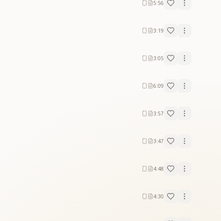
5:56
3:19
3:05
6:09
3:57
3:47
4:48
4:30