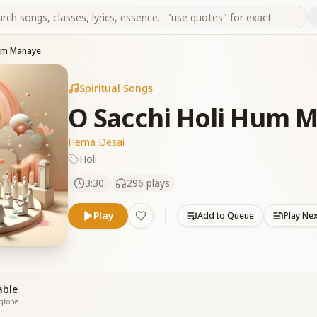
Hum Manaye
Spiritual Songs
O Sacchi Holi Hum 
Hema Desai
Holi
3:30
296
plays
Play
Add to Queue
Play Ne
able
ngtone