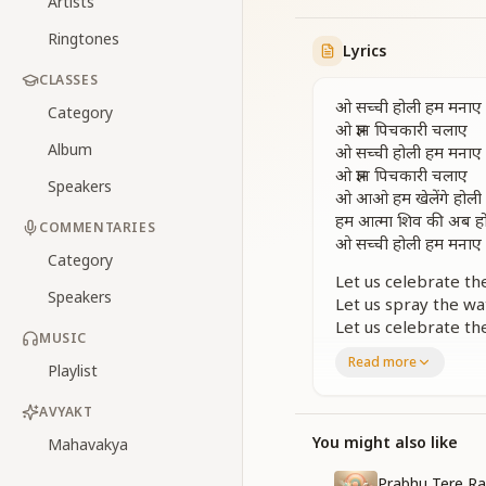
Artists
Ringtones
Lyrics
CLASSES
ओ सच्ची होली हम मनाए
Category
ओ ज्ञान पिचकारी चलाए
Album
ओ सच्ची होली हम मनाए
ओ ज्ञान पिचकारी चलाए
Speakers
ओ आओ हम खेलेंगे होली
हम आत्मा शिव की अब ह
COMMENTARIES
ओ सच्ची होली हम मनाए
Category
Let us celebrate the
Speakers
Let us spray the wa
Let us celebrate the
MUSIC
Let us use the pich
Read more
Playlist
Come, let us play Ho
We souls now belong
AVYAKT
Let us celebrate the
You might also like
Mahavakya
आत्म स्मृति का तिलक ल
तिलक लगाए
Prabhu Tere R