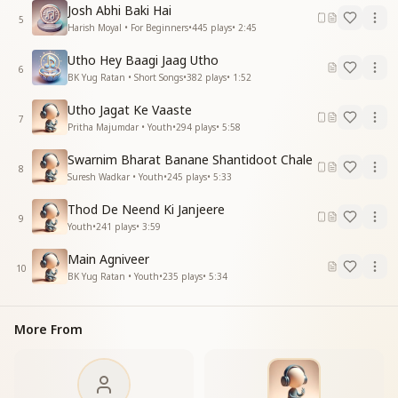
Josh Abhi Baki Hai
अब जान की बाजी लगाओ
5
Harish Moyal • For Beginners
•
445
plays
•
2:45
आओ युवा आओ
नया मोड़ दुनिया को देने
Utho Hey Baagi Jaag Utho
संगठित हो जाओ
6
BK Yug Ratan • Short Songs
•
382
plays
•
1:52
नया मोड़ दुनिया को देने
आओ युवा आओ
Utho Jagat Ke Vaaste
7
Pritha Majumdar • Youth
•
294
plays
•
5:58
Shiv Baba has said,
“O beloved children, it is your task to bring heaven
Swarnim Bharat Banane Shantidoot Chale
8
upon this earth.”
Suresh Wadkar • Youth
•
245
plays
•
5:33
Adopt divine virtues within yourselves,
Thod De Neend Ki Janjeere
and through them attain true peace and happiness.
9
Youth
•
241
plays
•
3:59
Yes, children, Baba has said—
“Establish heaven on earth.”
Main Agniveer
By embodying purity, peace, and love,
10
BK Yug Ratan • Youth
•
235
plays
•
5:34
bring the new world of joy into being.
Awaken every soul,
even if it takes your life’s fullest effort.
More From
Come, O youth, arise!
Give a new turn to this world,
unite with one another,