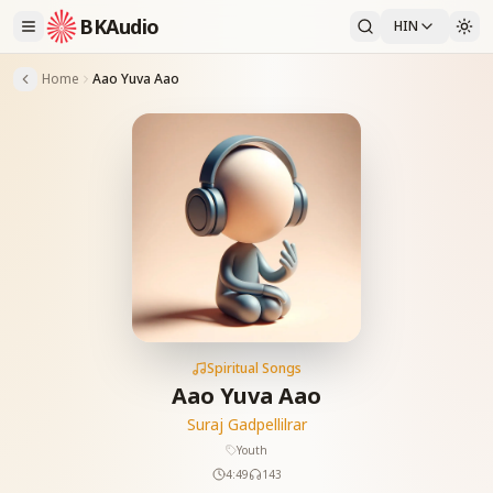
BKAudio
HIN
Home
Aao Yuva Aao
Spiritual Songs
Aao Yuva Aao
Suraj Gadpellilrar
Youth
4:49
143