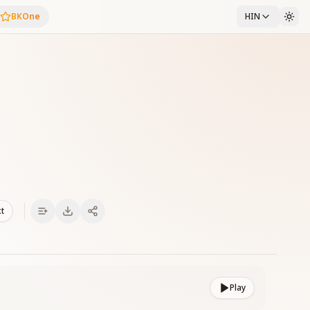
BKOne
HIN
xt
Play