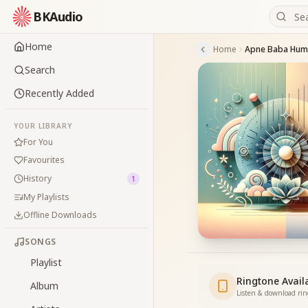
BKAudio
Home
Home
Apne Baba Hum
Search
Recently Added
YOUR LIBRARY
For You
Favourites
History
1
My Playlists
Offline Downloads
SONGS
Playlist
Ringtone Avail
Album
Listen & download ri