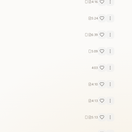
4:16
5:24
6:39
5:09
4:03
4:10
4:13
5:13