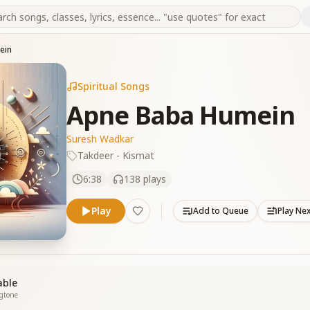
ein
Spiritual Songs
Apne Baba Humein
Suresh Wadkar
Takdeer - Kismat
6:38
138
plays
Play
Add to Queue
Play Ne
able
ngtone