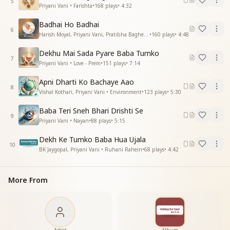
5
Priyani Vani • Farishta
•
168
plays
•
4:32
Badhai Ho Badhai
6
Harish Moyal, Priyani Vani, Pratibha Baghel • Dadi Janki
•
160
plays
•
4:48
Dekhu Mai Sada Pyare Baba Tumko
7
Priyani Vani • Love - Prem
•
151
plays
•
7:14
Apni Dharti Ko Bachaye Aao
8
Vishal Kothari, Priyani Vani • Environment
•
123
plays
•
5:30
Baba Teri Sneh Bhari Drishti Se
9
Priyani Vani • Nayan
•
88
plays
•
5:15
Dekh Ke Tumko Baba Hua Ujala
10
BK Jaygopal, Priyani Vani • Ruhani Rahein
•
68
plays
•
4:42
More From