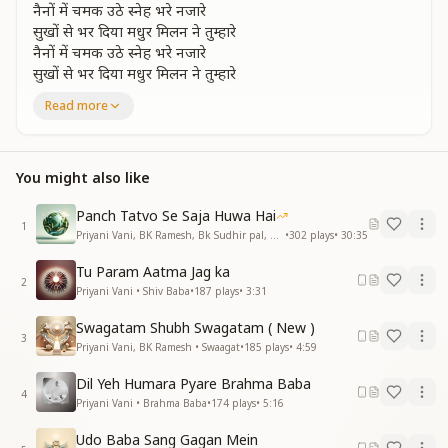
नैनों में चमक उठे स्नेह भरे नजारे
सुखों से भर दिया मधुर मिलन ने तुम्हारे
नैनों में चमक उठे स्नेह भरे नजारे
सुखों से भर दिया मधुर मिलन ने तुम्हारे
वाह क्या बात है प्रभु अपने साथ है
Read more
वाह क्या बात है प्रभु अपने साथ है
साथ हमको ले चले है बाबा अंबर के उस पार
आपने छूकर हृदय के तार को आपने छूकर
You might also like
प्यार में समाये हुए यादों में हम खोए
प्यार में समाये हुए यादों में हम खोए
Panch Tatvo Se Saja Huwa Hai
1
आ राम ही आराम है जब से खुदा को पाए
Priyani Vani, BK Ramesh, Bk Sudhir pal, BK Yasaswini, BK Sharmistha, Harish Moyal, Gufiji • Earth Day
•
302
plays
•
30:35
मीठे बच्चें कहकर बाहों में भरकर
Tu Param Aatma Jag ka
मीठे बच्चें कहकर बाहों में भरकर
2
Priyani Vani • Shiv Baba
•
187
plays
•
3:31
पलभर में दे दिया बाबा स्वर्ग के उपहार को
आपने छूकर हृदय के तार को
Swagatam Shubh Swagatam ( New )
आपने छूकर हृदय के तार को
3
Priyani Vani, BK Ramesh • Swaagat
•
185
plays
•
4:59
पावन पावन कर दिया बाबा मन के संसार को
आपने छूकर हृदय के तार को आपने छूकर
Dil Yeh Humara Pyare Brahma Baba
4
Priyani Vani • Brahma Baba
•
174
plays
•
5:16
Udo Baba Sang Gagan Mein