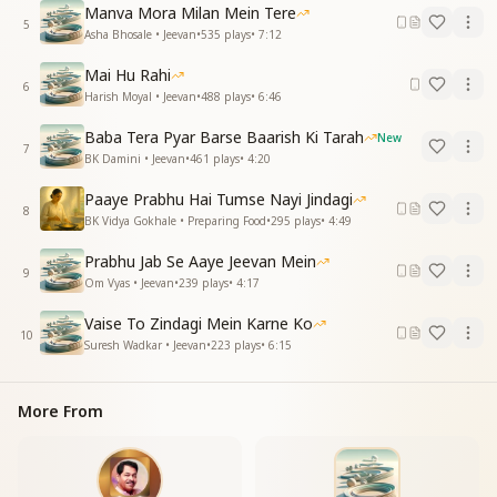
Manva Mora Milan Mein Tere
5
Asha Bhosale • Jeevan
•
535
plays
•
7:12
Mai Hu Rahi
6
Harish Moyal • Jeevan
•
488
plays
•
6:46
Baba Tera Pyar Barse Baarish Ki Tarah
New
7
BK Damini • Jeevan
•
461
plays
•
4:20
Paaye Prabhu Hai Tumse Nayi Jindagi
8
BK Vidya Gokhale • Preparing Food
•
295
plays
•
4:49
Prabhu Jab Se Aaye Jeevan Mein
9
Om Vyas • Jeevan
•
239
plays
•
4:17
Vaise To Zindagi Mein Karne Ko
10
Suresh Wadkar • Jeevan
•
223
plays
•
6:15
More From