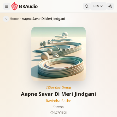
BKAudio
HIN
Home
Aapne Savar Di Meri Jindgani
Spiritual Songs
Aapne Savar Di Meri Jindgani
Ravindra Sathe
Jeevan
4:27
508