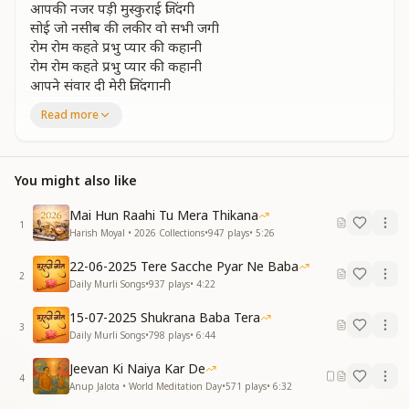
आपकी नजर पड़ी मुस्कुराई जिंदगी
सोई जो नसीब की लकीर वो सभी जगी
रोम रोम कहते प्रभु प्यार की कहानी
रोम रोम कहते प्रभु प्यार की कहानी
आपने संवार दी मेरी जिंदगानी
हम पे की आपने बड़ी मेहरबानी
Read more
गम के दास्ता गएं मन के फूल खिल गएं
अश्क मेरे इन नयन के मोतियों में ढल गएं
आसमां में है लिखी प्रीत ये पुरानी
You might also like
आपने संवार दी मेरी जिंदगानी
Mai Hun Raahi Tu Mera Thikana
सारे भर दिए खजाने मेरे मन की खान में
1
Harish Moyal • 2026 Collections
•
947
plays
•
5:26
खिलने लगी चांदनी अरमान के जहान में
सीरत में सुरत समाई हैं सुहानी
22-06-2025 Tere Sacche Pyar Ne Baba
2
सीरत में सुरत समाई हैं सुहानी
Daily Murli Songs
•
937
plays
•
4:22
आपने संवार दी मेरी जिंदगानी
15-07-2025 Shukrana Baba Tera
हम पे की आपने बड़ी मेहरबानी
3
Daily Murli Songs
•
798
plays
•
6:44
मेरे बाबा मुझको दी खुशियां बेपनाह
मेरे बाबा मुझको दी खुशियां बेपनाह
Jeevan Ki Naiya Kar De
आपकी हिनायते है आपकी निशानी
4
Anup Jalota • World Meditation Day
•
571
plays
•
6:32
आपने संवार दी मेरी जिंदगानी