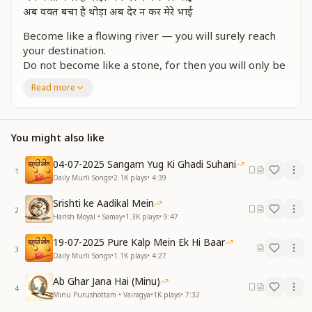
अब वक्त बचा है थोड़ा अब देर न कर मेरे भाई
Become like a flowing river — you will surely reach
your destination.
Do not become like a stone, for then you will only be
struck and scattered from place to place.
Read more
Become like a river, ever moving, and your goal will
be achieved.
Do not turn into a hardened stone, for you will only
You might also like
suffer blows along your path.
The one who rose as the sun illuminated the whole
04-07-2025 Sangam Yug Ki Ghadi Suhani
world.
1
Daily Murli Songs
•
2.1K
plays
•
4:39
Now little time remains — do not delay, my brother.
Now little time remains — do not delay, my brother.
Srishti ke Aadikal Mein
2
Harish Moyal • Samay
•
1.3K
plays
•
9:47
कुछ परोपकार जरूरी है हर नेक सयाने का कहना
जग एक मुसाफिर खाना है ना मैं रहना ना तू रहना
19-07-2025 Pure Kalp Mein Ek Hi Baar
कुछ परोपकार जरूरी है हर नेक सयाने का कहना
3
Daily Murli Songs
•
1.1K
plays
•
4:27
जग एक मुसाफिर खाना है ना मैं रहना ना तू रहना
कोई माने या न माने लेकिन ये जीवन की सच्चाई
Ab Ghar Jana Hai (Minu)
4
ये जीवन की सच्चाई
Minu Purushottam • Vairagya
•
1K
plays
•
7:32
अब वक्त बचा है थोड़ा अब देर न कर मेरे भाई