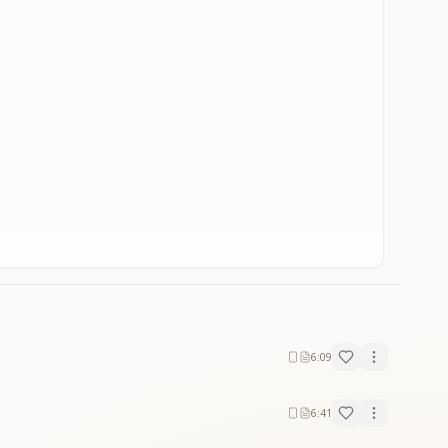
6:09
6:41