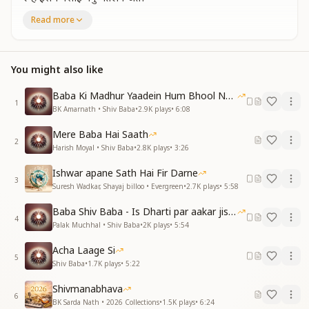
तेरी जलवे से रोशन जमी आसमां
Read more
तू किसीको नजर तू न आता यहा
तेरी पर्दा नशिनी का अंजाम है
ढूंढता आज भी तुझ को इंसान है
You might also like
ये खुदा तू बता तेरा क्या नाम है
तू है रहता कहा तेरा क्या काम है
Baba Ki Madhur Yaadein Hum Bhool Nahi Paate
1
धर्म मजहब में है तेरे चर्चे बया
BK Amarnath • Shiv Baba
•
2.9K
plays
•
6:08
शान में तेरी लिखते है पर्चे व हा
Mere Baba Hai Saath
धर्म मजहब में है तेरे चर्चे बया
2
Harish Moyal • Shiv Baba
•
2.8K
plays
•
3:26
शान में तेरी लिखते है पर्चे वहा
सब
Ishwar apane Sath Hai Fir Darne
3
Suresh Wadkar, Shayaj billoo • Evergreen
•
2.7K
plays
•
5:58
सबके भगवान अपने ही अपने जहा
नासमझ तुझ को समझे ना लड़ते यहां
Baba Shiv Baba - Is Dharti par aakar jisne
तू समझदार होके भी अनजान है
4
Palak Muchhal • Shiv Baba
•
2K
plays
•
5:54
है बदि करते इंसान तू बदनाम है
ये खुदा तू बता तेरा क्या नाम है
Acha Laage Si
5
तू है रहता कहा तेरा क्या काम है
Shiv Baba
•
1.7K
plays
•
5:22
तूने जन्नत बनाने की मेहनत भी की
Shivmanabhava
6
फिर ये दो जख को लाने की जहमद क्यों की
BK Sarda Nath • 2026 Collections
•
1.5K
plays
•
6:24