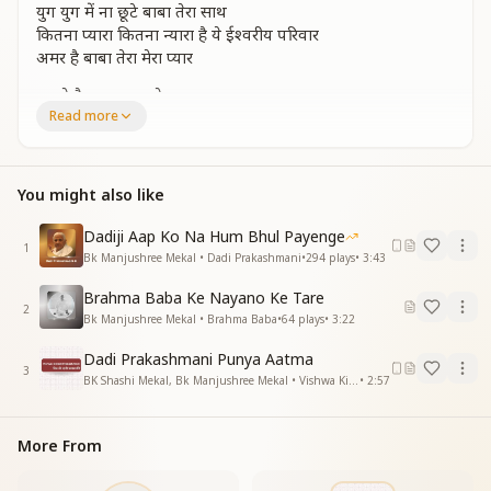
युग युग में ना छूटे बाबा तेरा साथ
कितना प्यारा कितना न्यारा है ये ईश्वरीय परिवार
अमर है बाबा तेरा मेरा प्यार
जबसे है पाया बाबा तेरा साथ
Read more
बिखरी है मन आंगन में प्रेम की किरने
पल पल होता अपने बल का एहसास
बाबा हमे है पूरा ये विश्वास
दे श्रीमत कदम कदमपे अंतर्मनमें जलाए ज्ञान दीप
You might also like
अमर है बाबा तेरा मेरा प्यार
Dadiji Aap Ko Na Hum Bhul Payenge
रूहानी गुलशन के माली बन गए हो आप
1
Bk Manjushree Mekal • Dadi Prakashmani
•
294
plays
•
3:43
रूहानी गुलशन के माली बन गए हो आप
महक उठे है सभी रूहानी गुलाब
Brahma Baba Ke Nayano Ke Tare
2
ज्ञान सूर्य सम बन आशाओके दीपक हम
Bk Manjushree Mekal • Brahma Baba
•
64
plays
•
3:22
ज्ञान सूर्य सम बन आशाओके दीपक हम
Dadi Prakashmani Punya Aatma
जग हम रोशन करेंगे
3
BK Shashi Mekal, Bk Manjushree Mekal • Vishwa Ki Dadi Prakashmani
•
2:57
जग हम रोशन करेंगे
जग हम रोशन करेंगे
जग हम रोशन करेंगे
More From
झुमके गा रहे है खुशिके गीत प्रभु हमारे साथ
अमर है बाबा तेरा मेरा प्यार