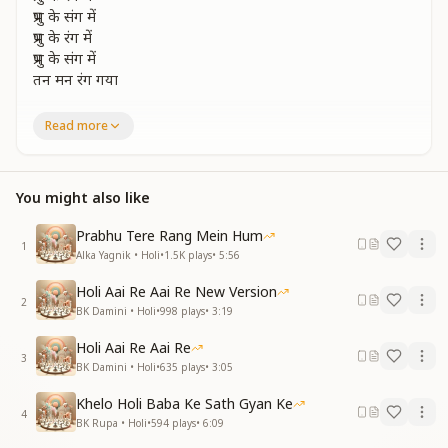
प्रभु के संग में
प्रभु के रंग में
प्रभु के संग में
तन मन रंग गया
The mind has been colored.
Read more
The mind has been colored, colored, colored.
The body has been colored, colored, colored.
The mind has been colored, colored, colored.
You might also like
The body has been colored, colored, colored.
In the color of the Lord.
Prabhu Tere Rang Mein Hum
In the company of the Lord.
1
Alka Yagnik • Holi
•
1.5K
plays
•
5:56
In the color of the Lord.
In the company of the Lord.
Holi Aai Re Aai Re New Version
Both body and mind have been colored in God’s
2
BK Damini • Holi
•
998
plays
•
3:19
divine remembrance.
Holi Aai Re Aai Re
होली रे होली बड़ी निराली
3
BK Damini • Holi
•
635
plays
•
3:05
है मतवाली लाई खुशहाली
यही तो सच्ची सच्ची होली
Khelo Holi Baba Ke Sath Gyan Ke
4
यही तो सच्ची सच्ची होली
BK Rupa • Holi
•
594
plays
•
6:09
प्रभु के संग की है सच्ची होली