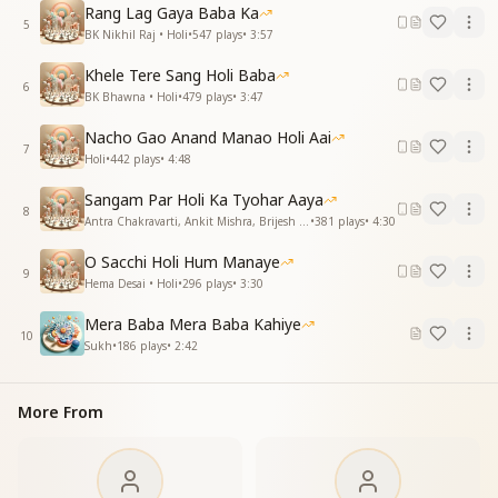
Rang Lag Gaya Baba Ka
प्रभु के संग की है सच्ची होली
5
BK Nikhil Raj • Holi
•
547
plays
•
3:57
रंग गुलाल उड़े गुणों के
चलाए ज्ञान पिचकारी
Khele Tere Sang Holi Baba
मिटादे सारे शिकवे गिले
6
BK Bhawna • Holi
•
479
plays
•
3:47
भुला दे बाते दुख कारी
रंग गुलाल उड़े गुणों के
Nacho Gao Anand Manao Holi Aai
7
चलाए ज्ञान पिचकारी
Holi
•
442
plays
•
4:48
मिटादे सारे शिकवे गिले
Sangam Par Holi Ka Tyohar Aaya
भुला दे बाते दुख कारी
8
Antra Chakravarti, Ankit Mishra, Brijesh Mishra • Holi
•
381
plays
•
4:30
लगाके सबको स्नेह के रंग से दे उपहार
खुशियों से भरा भरा हो अपना ये संसार
O Sacchi Holi Hum Manaye
होली रे होली बड़ी निराली
9
Hema Desai • Holi
•
296
plays
•
3:30
है मतवाली लाई खुशहाली
यही तो सच्ची सच्ची होली
Mera Baba Mera Baba Kahiye
10
यही तो सच्ची सच्ची होली
Sukh
•
186
plays
•
2:42
प्रभु के संग की है सच्ची होली
प्रभु के संग की है सच्ची होली
More From
Holi, O Holi, is so unique.
It is intoxicating with joy and brings true happiness.
This indeed is the true Holi.