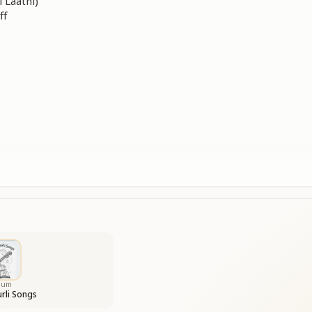
i Laathi)
ff
bum
rli Songs