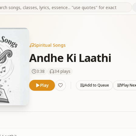
Spiritual Songs
Andhe Ki Laathi
3:38
34
plays
Play
Add to Queue
Play Ne