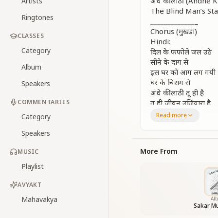
अंधे की लाठी (Andhe K
Artists
The Blind Man’s Sta
Ringtones
_
_
_
_
_
_
_
_
_
_
_
_
_
_
Chorus (मुखड़ा)
CLASSES
Hindi:
Category
दिल के फफोले जल उठे
सीने के दाग से
Album
इस घर को आग लग गयी
घर के चिराग से
Speakers
अंधे की लाठी तू ही है
COMMENTARIES
तू ही जीवन उजियारा है
अंधे की लाठी तू ही है
Read more
Category
तू ही जीवन उजियारा है
Speakers
तू ही आकर सँभाल प्रभु
तेरा ही एक सहारा है
More From
MUSIC
तू ही आकर सँभाल प्रभु
तेरा ही एक सहारा है
Playlist
अंधे की लाठी तू ही है
तू ही जीवन उजियारा है
AVYAKT
अंधे की लाठी तू ही है
Mahavakya
Al
तू ही जीवन उजियारा है
Sakar Mu