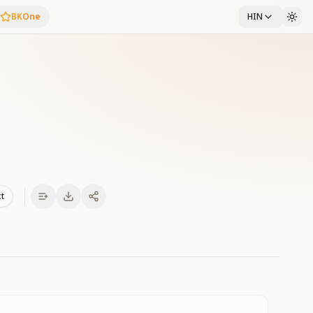
BKOne
HIN
xt