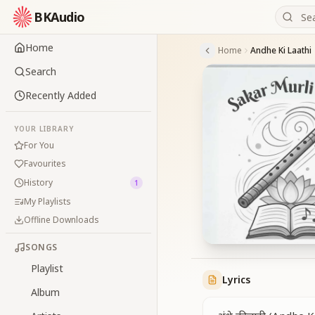
BKAudio
Home
Home
Andhe Ki Laathi
Search
Recently Added
YOUR LIBRARY
For You
Favourites
History
1
My Playlists
Offline Downloads
SONGS
Playlist
Lyrics
Album