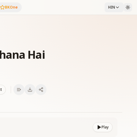
BKOne
HIN
hana Hai
xt
Play