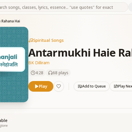
e Rahana Hai
Spiritual Songs
Antarmukhi Haie Ra
BK Dilliram
4:28
68
plays
Play
Add to Queue
Play Ne
able
ngtone