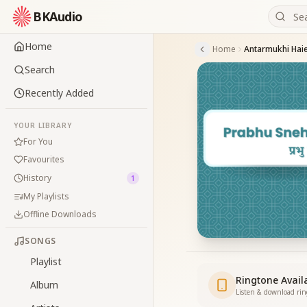
BKAudio
Home
Home
Antarmukhi Hai
Search
Recently Added
YOUR LIBRARY
For You
Favourites
History
1
My Playlists
Offline Downloads
SONGS
Playlist
Ringtone Avail
Album
Listen & download ri