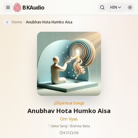
BKAudio
HIN
Home
Anubhav Hota Humko Aisa
Spiritual Songs
Anubhav Hota Humko Aisa
Om Vyas
Sakar Sang
Brahma Baba
4:57
106