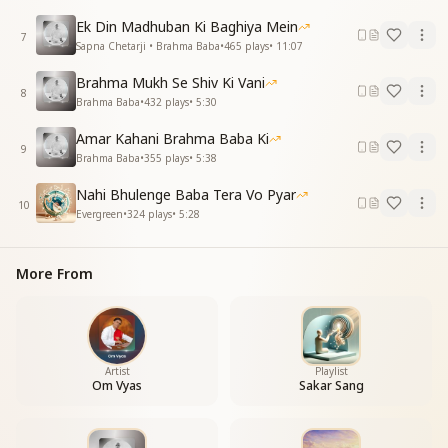
ऐसा बार बार है ऐसा बार बार है
Ek Din Madhuban Ki Baghiya Mein
ऐसा बार बार है ऐसा बार बार है
7
Sapna Chetarji • Brahma Baba
•
465
plays
•
11:07
Brahma Mukh Se Shiv Ki Vani
8
Brahma Baba
•
432
plays
•
5:30
Amar Kahani Brahma Baba Ki
9
Brahma Baba
•
355
plays
•
5:38
Nahi Bhulenge Baba Tera Vo Pyar
10
Evergreen
•
324
plays
•
5:28
More From
Artist
Playlist
Om Vyas
Sakar Sang