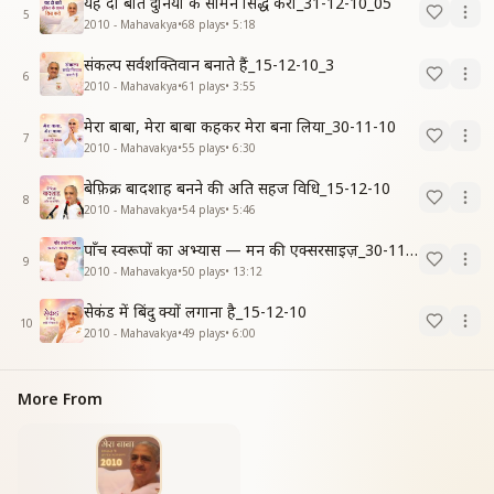
यह दो बातें दुनिया के सामने सिद्ध करो_31-12-10_05
5
2010 - Mahavakya
•
68
plays
•
5:18
संकल्प सर्वशक्तिवान बनाते हैं_15-12-10_3
6
2010 - Mahavakya
•
61
plays
•
3:55
मेरा बाबा, मेरा बाबा कहकर मेरा बना लिया_30-11-10
7
2010 - Mahavakya
•
55
plays
•
6:30
बेफ़िक्र बादशाह बनने की अति सहज विधि_15-12-10
8
2010 - Mahavakya
•
54
plays
•
5:46
पाँच स्वरूपों का अभ्यास — मन की एक्सरसाइज़_30-11-10_1
9
2010 - Mahavakya
•
50
plays
•
13:12
सेकंड में बिंदु क्यों लगाना है_15-12-10
10
2010 - Mahavakya
•
49
plays
•
6:00
More From