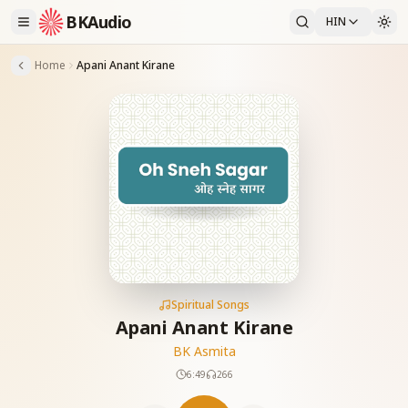
BKAudio
HIN
Home
Apani Anant Kirane
Spiritual Songs
Apani Anant Kirane
BK Asmita
6:49
266