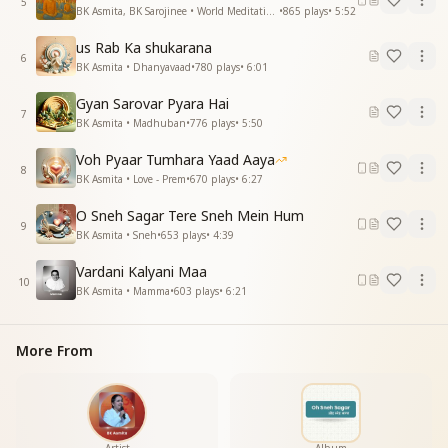
5
तुम हमारे हो बाबा प्यारे प्यारे
BK Asmita, BK Sarojinee • World Meditation Day
•
865
plays
•
5:52
-------------------------------------
us Rab Ka shukarana
6
BK Asmita • Dhanyavaad
•
780
plays
•
6:01
Gyan Sarovar Pyara Hai
7
BK Asmita • Madhuban
•
776
plays
•
5:50
Voh Pyaar Tumhara Yaad Aaya
8
BK Asmita • Love - Prem
•
670
plays
•
6:27
O Sneh Sagar Tere Sneh Mein Hum
9
BK Asmita • Sneh
•
653
plays
•
4:39
Vardani Kalyani Maa
10
BK Asmita • Mamma
•
603
plays
•
6:21
More From