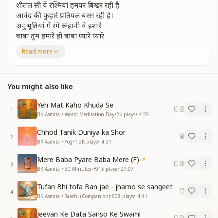
शीतल सी ये रश्मियां हमपर बिखर रही है
आनंद की फुहारे प्रतिपल बरस रही है।
अनुभूतियां में रंगे रूहानी ये इशारे
बाबा तुम हमारे हो बाबा प्यारे प्यारे
Read more
जो बीज में है एक विशाल तरूवर समाया
तुममें होकर लवलीन तुमसा स्वरूप पाया
जो बीज में है एक विशाल तरूवर समाया
तुममें होकर लवलीन तुमसा स्वरूप पाया
You might also like
अव्यक्त है अनूठे न्यारे ये नजारे
बाबा तुम हमारे हो बाबा प्यारे प्यारे
Yeh Mat Kaho Khuda Se
1
BK Asmita • World Meditation Day
•
2K
plays
•
4:20
है ब्रम्ह घर में ये अरुणिमा सी फैली है लाली
अनुपम ये शाश्वत है शांति सुख की छटा निराली
Chhod Tanik Duniya ka Shor
2
है ब्रम्ह घर में ये अरुणिमा सी फैली है लाली
BK Asmita • Yog
•
1.2K
plays
•
4:31
अनुपम ये शाश्वत है शांति सुख की छटा निराली
Mere Baba Pyare Baba Mere (F)
महाचंद्र को चैतन्य तारा भले निहारे
3
BK Asmita • 30 Minutes+
•
915
plays
•
27:07
बाबा तुम हमारे हो बाबा प्यारे प्यारे
अपनी अनंत किरने बाहे सा पसारे
Tufan Bhi tofa Ban jae - jharno se sangeet
अपनी अनंत किरने बाहे सा पसारे
4
BK Asmita • Saathi (Companion)
•
908
plays
•
4:41
गुण शक्तियों की माला हमारे गले में डाले
बाबा तुम हमारे हो बाबा प्यारे प्यारे
Jeevan Ke Data Sanso Ke Swami