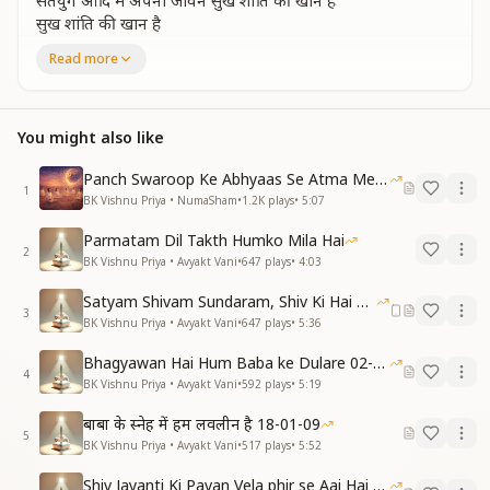
सतयुग आदि में अपना जीवन सुख शांति की खान है
सुख शांति की खान है
मध्य काल में भी हम गाए पूजे जाये
Read more
संगमयुग में भी बाबा हमे गुणों से सजाए
अपनी पवित्र मूरत ज्योति सा जगमगाए
व्यक्तित्व है रूहानी भगवान महिमा गाए
You might also like
अप्राप्त नहीं कोई वस्तु हम बच्चो के खजानो में
सत्यता और स्वच्छता है जीवन के हर कोने में
Panch Swaroop Ke Abhyaas Se Atma Mein Shakti
1
बाबा का कहना अशरीरी बन जाए
BK Vishnu Priya • NumaSham
•
1.2K
plays
•
5:07
अंतिम समय में हमको यह स्थिति कम आए
Parmatam Dil Takth Humko Mila Hai
अपनी पवित्र मूरत ज्योति सा जगमगाए
2
BK Vishnu Priya • Avyakt Vani
•
647
plays
•
4:03
व्यक्तित्व है रूहानी भगवान महिमा गाए
सारे कल्प में भी ऊंची है शान अपनी
Satyam Shivam Sundaram, Shiv Ki Hai Hum Santan 09-11-2025
सब से न्यारी प्यारी पहचान है अपनी
3
BK Vishnu Priya • Avyakt Vani
•
647
plays
•
5:36
इस स्मृतिस्वरूप से माया को भगाएं
अपनी पवित्र मूरत ज्योति सा जगमगाए
Bhagyawan Hai Hum Baba ke Dulare 02-03-2025
4
व्यक्तित्व है रूहानी भगवान महिमा गाए
BK Vishnu Priya • Avyakt Vani
•
592
plays
•
5:19
बाबा के स्नेह में हम लवलीन है 18-01-09
5
BK Vishnu Priya • Avyakt Vani
•
517
plays
•
5:52
Shiv Jayanti Ki Pavan Vela phir se Aai Hai 23-02-2025