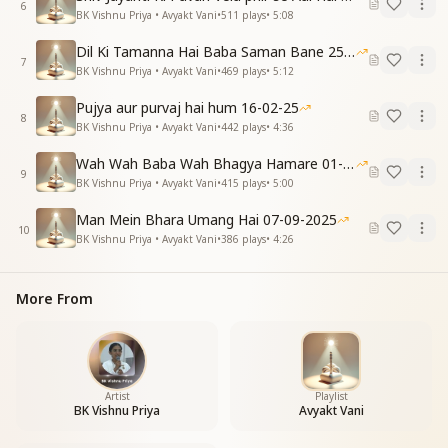
6
BK Vishnu Priya • Avyakt Vani
•
511
plays
•
5:08
Dil Ki Tamanna Hai Baba Saman Bane 25-01-2026
7
BK Vishnu Priya • Avyakt Vani
•
469
plays
•
5:12
Pujya aur purvaj hai hum 16-02-25
8
BK Vishnu Priya • Avyakt Vani
•
442
plays
•
4:36
Wah Wah Baba Wah Bhagya Hamare 01-02-2026
9
BK Vishnu Priya • Avyakt Vani
•
415
plays
•
5:00
Man Mein Bhara Umang Hai 07-09-2025
10
BK Vishnu Priya • Avyakt Vani
•
386
plays
•
4:26
More From
Artist
Playlist
BK Vishnu Priya
Avyakt Vani