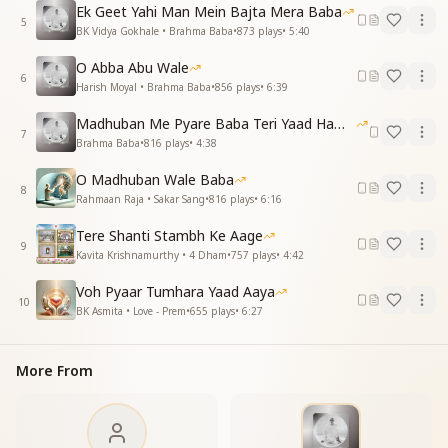
Ek Geet Yahi Man Mein Bajta Mera Baba
मधुबन का कोना कोना
5
BK Vidya Gokhale • Brahma Baba
•
873
plays
•
5:40
परम ज्योति के उज्वल
है आत्मा का गहना कैसा
O Abba Abu Wale
धवल धवल वह निर्मल
6
Harish Moyal • Brahma Baba
•
856
plays
•
6:39
अवसर है आज न्यारा
अवसर है आज न्यारा
Madhuban Me Pyare Baba Teri Yaad Hamko Aaye
7
महिमा की गान का
Brahma Baba
•
816
plays
•
4:38
अठारह जनवरी है अवसर है ज्ञान का
O Madhuban Wale Baba
अठारह जनवरी है अवसर है ज्ञान का
8
Rahmaan Raja • Sakar Sang
•
816
plays
•
6:16
Every corner of Madhuban,
Tere Shanti Stambh Ke Aage
every corner of Madhuban,
9
Kavita Krishnamurthy • 4 Dham
•
757
plays
•
4:42
shines with the Supreme Light.
How pure and radiant is the soul’s ornament,
Voh Pyaar Tumhara Yaad Aaya
spotless and completely white.
10
BK Asmita • Love - Prem
•
655
plays
•
6:27
Today is a unique and special occasion,
today is a unique and special occasion,
to sing songs of divine glory.
More From
Eighteenth January is an occasion of spiritual
knowledge.
Eighteenth January is an occasion of spiritual