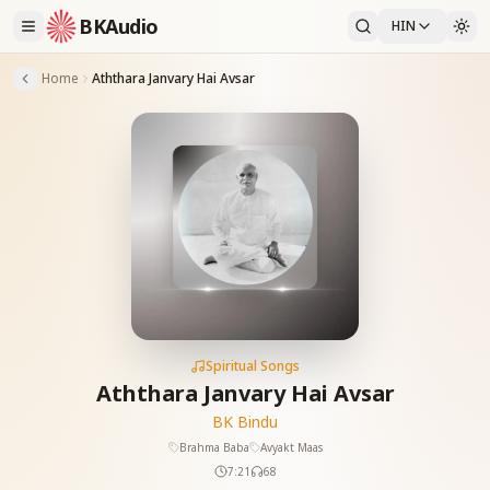
BKAudio
HIN
Home
Aththara Janvary Hai Avsar
Spiritual Songs
Aththara Janvary Hai Avsar
BK Bindu
Brahma Baba
Avyakt Maas
7:21
68