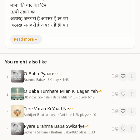
बाबा की याद का दिन
ऊंची उड़ान का
अठारह जनवरी है अवसर है ज्ञान का
अठारह जनवरी है अवसर है ज्ञान का
Eighteenth January is an occasion of spiritual
Read more
knowledge.
Eighteenth January is an occasion of spiritual
knowledge.
You might also like
Eighteenth January is an occasion of spiritual
knowledge.
O Baba Pyaare
Eighteenth January is an occasion of spiritual
1
Brahma Baba
•
1.6K
plays
•
4:46
knowledge.
It is the day of Baba’s remembrance,
O Baba Tumhare Milan Ki Lagan Yeh
it is the day of Baba’s remembrance,
2
BK Vidya Gokhale • Baba Milan
•
1.5K
plays
•
6:19
a day to take a high spiritual flight.
Eighteenth January is an occasion of spiritual
Tere Vatan Ki Yaad Ne
3
knowledge.
Abhijeet Bhattacharya • Farishta
•
1.2K
plays
•
4:40
Eighteenth January is an occasion of spiritual
Pyare Brahma Baba Swikariye
knowledge.
4
Sadhana Sargam • Brahma Baba
•
892
plays
•
5:33
मधुबन का कोना कोना