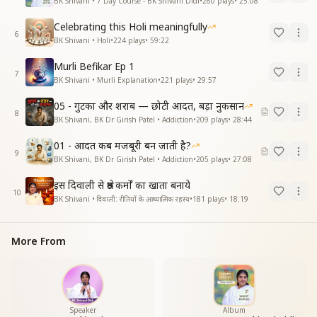
BK Shivani • 7 Day Course - BK Shivani Didi
•
260
plays
•
25:08
Celebrating this Holi meaningfully
6
BK Shivani • Holi
•
224
plays
•
59:22
Murli Befikar Ep 1
7
BK Shivani • Murli Explanation
•
221
plays
•
29:57
05 - गुटका और शराब — छोटी आदत, बड़ा नुकसान
8
BK Shivani, BK Dr Girish Patel • Addiction
•
209
plays
•
28:44
01 - आदत कब मजबूरी बन जाती है?
9
BK Shivani, BK Dr Girish Patel • Addiction
•
205
plays
•
27:08
इस दिवाली से श्रेष्ठ कर्मों का खाता बनाये
10
BK Shivani • दिवाली: रीतियों के आध्यात्मिक रहस्य
•
181
plays
•
18:19
More From
Speaker
Album