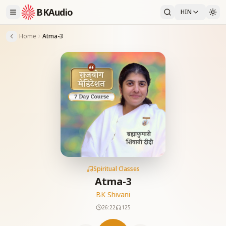
BKAudio
HIN
Home
Atma-3
Spiritual Classes
Atma-3
BK Shivani
26:22
125