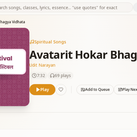
Bhagya Vidhata
Spiritual Songs
Avatarit Hokar Bhag
Udit Narayan
7:32
69
plays
Play
Add to Queue
Play Ne