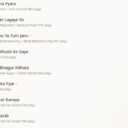
्यम बनाए
tna Pyara
िनको
amini • OLD is GOLD
•
487
plays
हरपल
an Lagaye Vo
a Majumdar • Samay Ki Pukar
•
376
plays
 को प्यार से हमपर बरसा रहा
hu Ya Tum Jano
 Krishnamurthy • World Meditation Day
•
357
plays
Khushi Ke Gaye
न
hi
•
263
plays
 Bhagya Vidhata
परिवर्तन करा रहा
xmi Aiyyer • Global Festival
•
260
plays
Ka Pyar
 को प्यार से हमपर बरसा रहा
58
plays
nat Banaya
 को प्यार से हमपर
azab Hai Gazab
•
220
plays
Gazab
azab Hai Gazab
•
180
plays