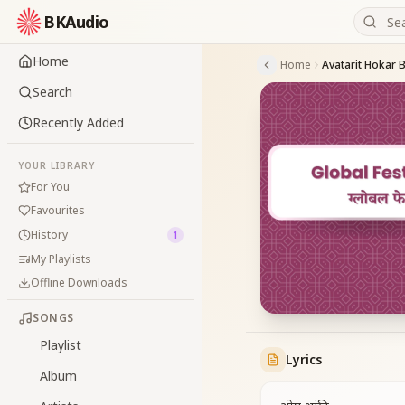
BKAudio
Home
Home
Avatarit Hokar 
Search
Recently Added
YOUR LIBRARY
For You
Favourites
History
1
My Playlists
Offline Downloads
SONGS
Playlist
Lyrics
Album