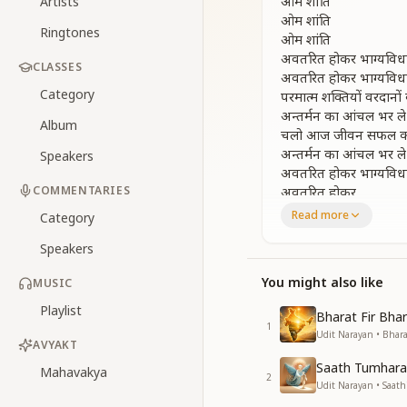
ओम शांति
Artists
ओम शांति
Ringtones
ओम शांति
अवतरित होकर भाग्यविधात
CLASSES
अवतरित होकर भाग्यविधात
Category
परमात्म शक्तियों वरदानों
अन्तर्मन का आंचल भर ले
Album
चलो आज जीवन सफल क
अन्तर्मन का आंचल भर ले
Speakers
अवतरित होकर भाग्यविधात
COMMENTARIES
अवतरित होकर……
Read more
Category
धैर्य धरो धरती वालो ये र
शुभ आशाओ, की नई कि
Speakers
स्वर्णिम प्रभात लाएगी
ये परमात्म दिव्य संदेशक
You might also like
MUSIC
गूंज रहा
Playlist
Bharat Fir Bha
गूंज रहा
1
Udit Narayan • Bhara
परमात्म शक्तियों वरदानों
AVYAKT
बरसा रहा
Saath Tumhara
Mahavakya
2
Udit Narayan • Saat
परम धाम से शिव निराक