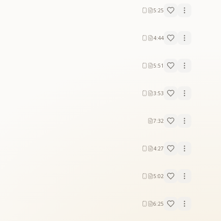
5:25
4:44
5:51
3:53
7:32
4:27
5:02
6:25