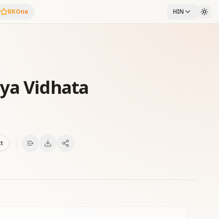
BKOne
HIN
ya Vidhata
xt