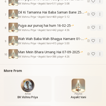
तुझमे
6
BK Vishnu Priya • Avyakt Vani
•
511
plays
•
5:08
अं अं
Dil Ki Tamanna Hai Baba Saman Bane 25-01-2026
प्रभु का प्यार हमे मिलता
7
BK Vishnu Priya • Avyakt Vani
•
469
plays
•
5:12
जो जन्मों जन्मों तक चलता
अं अं अं अं
Pujya aur purvaj hai hum 16-02-25
8
प्रभु का प्यार हमे मिलता
BK Vishnu Priya • Avyakt Vani
•
442
plays
•
4:36
जो जन्मों जन्मों तक चलता
Wah Wah Baba Wah Bhagya Hamare 01-02-2026
इसमें लव लींन हो रहना
9
BK Vishnu Priya • Avyakt Vani
•
415
plays
•
5:00
कहो भी जी नहीं लगता
बाबा तुमसा बनना
Man Mein Bhara Umang Hai 07-09-2025
तुझमें समाए रहना
10
BK Vishnu Priya • Avyakt Vani
•
386
plays
•
4:26
सदा खेलू तुमसेही रास
बाबा तुझमें खोजाए हम
तुम संग मिलन किया आज
More From
बाबा तुझमें खोजाए हम
बाबा तुझमे
तुझमे
तुझमे
Artist
Playlist
BK Vishnu Priya
Avyakt Vani