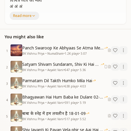
विचित्र प्यार का मेला
अं अं अं
रूहानी स्नेह का मेला
Read more
विचित्र प्यार का मेला
यही सब प्राप्त करने का
श्रेष्ठ संसार का मेला
You might also like
बाबा हमको प्यारे हम बाबा को प्यारे
प्यारे सदा रहते दिल के पास
Panch Swaroop Ke Abhyaas Se Atma Mein Shakti
बाबा तुझमें खोजाए हम
1
BK Vishnu Priya • NumaSham
•
1.2K
plays
•
5:07
बाबा तुझमे
तुझमे
Satyam Shivam Sundaram, Shiv Ki Hai Hum Santan 09-11-2025
2
BK Vishnu Priya • Avyakt Vani
•
647
plays
•
5:36
न मिटता है ये सच्चा प्यार
मिटाने वाले मिट जाते
Parmatam Dil Takth Humko Mila Hai
ओ ओ ओ ओ
3
BK Vishnu Priya • Avyakt Vani
•
638
plays
•
4:03
न मिटता है ये सच्चा प्यार
मिटाने वाले मिट जाते
Bhagyawan Hai Hum Baba ke Dulare 02-03-2025
4
कोशिशें लाख करे दुनिया हम जुदा हो नहीं सकते
BK Vishnu Priya • Avyakt Vani
•
591
plays
•
5:19
ऐसे पक्के प्रेमी दिल के सच्चे प्रेमी
बाबा के स्नेह में हम लवलीन है 18-01-09
प्यार ही है अपना हर श्वास
5
BK Vishnu Priya • Avyakt Vani
•
517
plays
•
5:52
बाबा तुझमें खोजाए हम
बाबा तुझमे
Shiv Jayanti Ki Pavan Vela phir se Aai Hai 23-02-2025