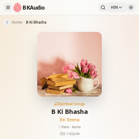
BKAudio
HIN
Home
B Ki Bhasha
Spiritual Songs
B Ki Bhasha
BK Reena
Poem - Kavita
2:11
244