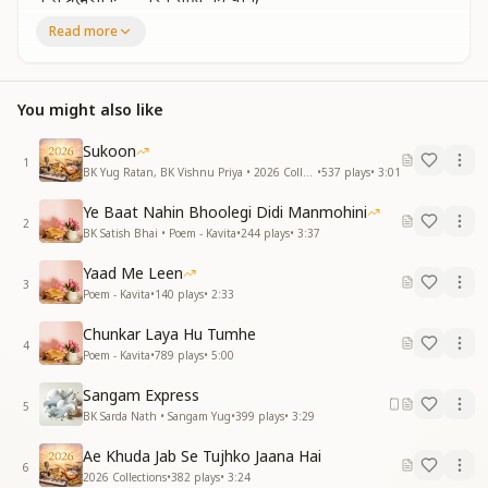
ब से ब्रह्ममुहूर्त — परम मिलन का नाम।
Read more
ब से ब्रह्मा भोजन — प्रसाद स्नेह भरा,
ब से ब्रह्मचर्य — व्रत है हमारा।
You might also like
आओ सीखें "ब" की भाषा,
जो जगाए जीने की आशा।
Sukoon
1
BK Yug Ratan, BK Vishnu Priya • 2026 Collections
•
537
plays
•
3:01
ब से बापदादा —हम सबके सहारे,
ब से ब्रह्मा बाबा — सदा संग हमारे।
Ye Baat Nahin Bhoolegi Didi Manmohini
2
BK Satish Bhai • Poem - Kavita
•
244
plays
•
3:37
ब से ब्रह्माकुमारी —शक्ति की मिसाल,
ब से ब्रह्माकुमार — सदा करे कमाल।
Yaad Me Leen
3
Poem - Kavita
•
140
plays
•
2:33
ब से बालक —कल के नायक,
ब से बुद्धिबल — हर पल सहायक।
Chunkar Laya Hu Tumhe
4
Poem - Kavita
•
789
plays
•
5:00
आओ सीखें "ब" की भाषा,
जो जगाए जीने की आशा।
Sangam Express
5
BK Sarda Nath • Sangam Yug
•
399
plays
•
3:29
ब से बंधन मुक्त — बनें स्वतंत्र आत्मा,
ब से बुलावा —प्रेम से बुलाए परमात्मा।
Ae Khuda Jab Se Tujhko Jaana Hai
6
2026 Collections
•
382
plays
•
3:24
ब से बरसात — ज्ञान की बरखा आई,