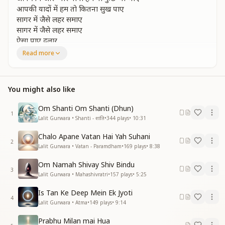
आपकी यादों में हम तो कितना सुख पाए
सागर में जैसे लहर समाए
सागर में जैसे लहर समाए
ऐसा पाए दुलार
बाबा आपसे जुड़ा है ऐसा अपनें मन का तार
Read more
बाबा आपसे जुड़ा है ऐसा अपनें मन का तार
कल कल करती नदिया बहती है सागरकी ओर
You might also like
कल कल करती नदिया बहती है सागरकी ओर
मन का पंछी उड़ चला है मिठे वतन की और
Om Shanti Om Shanti (Dhun)
तेरी खुशबू से महकी है
1
Lalit Gurwara • Shanti - शांति
•
344
plays
•
10:31
तेरी खुशबू से महकी है
ये सारा संसार
Chalo Apane Vatan Hai Yah Suhani
बाबा आपसे जुड़ा है ऐसा अपनें मन का तार
2
Lalit Gurwara • Vatan - Paramdham
•
169
plays
•
8:38
बाबा आपसे जुड़ा है ऐसा अपनें मन का तार
पतंग से जैसे डोर बंधी है ऐसा अपना प्यार
Om Namah Shivay Shiv Bindu
3
बाबा आपसे जुड़ा है ऐसा अपनें मन का तार
Lalit Gurwara • Mahashivratri
•
157
plays
•
5:25
—------------------------------------------
Is Tan Ke Deep Mein Ek Jyoti
4
Lalit Gurwara • Atma
•
149
plays
•
9:14
Prabhu Milan mai Hua