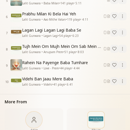
5
Lalit Gurwara • Baba Milan
•
141
plays
•
5:11
Prabhu Milan Ki Bela Hai Yeh
6
Lalit Gurwara • Aao Mithe Vatan
•
119
plays
•
4:11
Lagan Lagi Lagan Lagi Baba Se
7
Lalit Gurwara • Lagan Lagi
•
54
plays
•
6:23
Tujh Mein Om Mujh Mein Om Sab Mein Om
8
Lalit Gurwara • Anupam Prem
•
51
plays
•
8:03
Rahein Na Payenge Baba Tumhare
9
Lalit Gurwara • Love - Prem
•
44
plays
•
4:44
Videhi Ban Jaau Mere Baba
10
Lalit Gurwara • Videhi
•
41
plays
•
6:41
More From